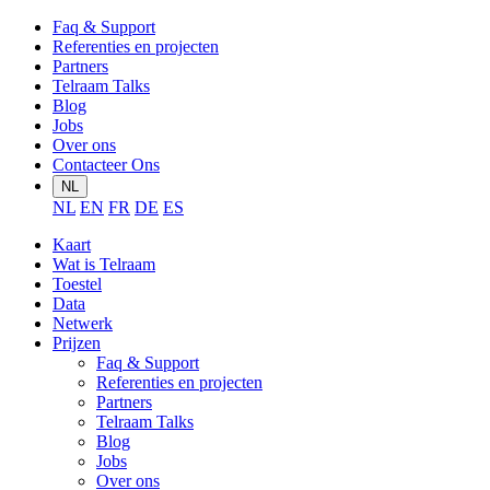
Faq & Support
Referenties en projecten
Partners
Telraam Talks
Blog
Jobs
Over ons
Contacteer Ons
NL
NL
EN
FR
DE
ES
Kaart
Wat is Telraam
Toestel
Data
Netwerk
Prijzen
Faq & Support
Referenties en projecten
Partners
Telraam Talks
Blog
Jobs
Over ons