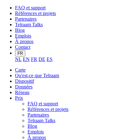
FAQ et support
Références et projets
Partenaires
Telraam Talks
Blog
Emplois
À propos
Contact
FR
NL
EN
FR
DE
ES
Carte
Qu'est-ce que Telraam
Dispositif
Données
Réseau
Prix
FAQ et support
Références et projets
Partenaires
Telraam Talks
Blog
Emplois
À propos