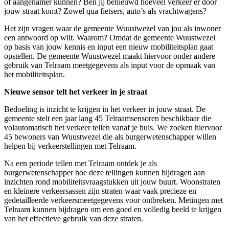
of aangenamer kunnen? Ben jij benieuwd hoeveel verkeer er door
jouw straat komt? Zowel qua fietsers, auto’s als vrachtwagens?
Het zijn vragen waar de gemeente Wuustwezel van jou als inwoner
een antwoord op wilt. Waarom? Omdat de gemeente Wuustwezel
op basis van jouw kennis en input een nieuw mobiliteitsplan gaat
opstellen. De gemeente Wuustwezel maakt hiervoor onder andere
gebruik van Telraam meetgegevens als input voor de opmaak van
het mobiliteitsplan.
Nieuwe sensor telt het verkeer in je straat
Bedoeling is inzicht te krijgen in het verkeer in jouw straat. De
gemeente stelt een jaar lang 45 Telraamsensoren beschikbaar die
volautomatisch het verkeer tellen vanaf je huis. We zoeken hiervoor
45 bewoners van Wuustwezel die als burgerwetenschapper willen
helpen bij verkeerstellingen met Telraam.
Na een periode tellen met Telraam ontdek je als
burgerwetenschapper hoe deze tellingen kunnen bijdragen aan
inzichten rond mobiliteitsvraagstukken uit jouw buurt. Woonstraten
en kleinere verkeersassen zijn straten waar vaak precieze en
gedetailleerde verkeersmeetgegevens voor ontbreken. Metingen met
Telraam kunnen bijdragen om een goed en volledig beeld te krijgen
van het effectieve gebruik van deze straten.