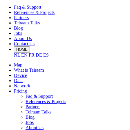
Faq & Support
References & Projects
Partners
Telraam Talks
Blog
Jobs
About Us
Contact Us
HOME
NL
EN
FR
DE
ES
Map
What is Telraam
Device
Data
Network
Pricing
Faq & Support
References & Projects
Partners
Telraam Talks
Blog
Jobs
About Us