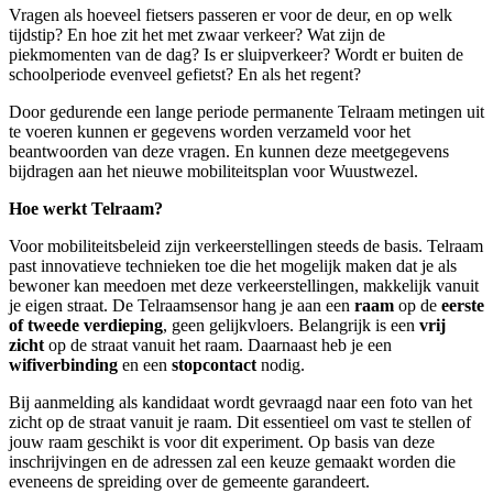
Vragen als hoeveel fietsers passeren er voor de deur, en op welk
tijdstip? En hoe zit het met zwaar verkeer? Wat zijn de
piekmomenten van de dag? Is er sluipverkeer? Wordt er buiten de
schoolperiode evenveel gefietst? En als het regent?
Door gedurende een lange periode permanente Telraam metingen uit
te voeren kunnen er gegevens worden verzameld voor het
beantwoorden van deze vragen. En kunnen deze meetgegevens
bijdragen aan het nieuwe mobiliteitsplan voor Wuustwezel.
Hoe werkt Telraam?
Voor mobiliteitsbeleid zijn verkeerstellingen steeds de basis. Telraam
past innovatieve technieken toe die het mogelijk maken dat je als
bewoner kan meedoen met deze verkeerstellingen, makkelijk vanuit
je eigen straat. De Telraamsensor hang je aan een
raam
op de
eerste
of tweede verdieping
, geen gelijkvloers. Belangrijk is een
vrij
zicht
op de straat vanuit het raam. Daarnaast heb je een
wifiverbinding
en een
s
topcontact
nodig.
Bij aanmelding als kandidaat wordt gevraagd naar een foto van het
zicht op de straat vanuit je raam. Dit essentieel om vast te stellen of
jouw raam geschikt is voor dit experiment. Op basis van deze
inschrijvingen en de adressen zal een keuze gemaakt worden die
eveneens de spreiding over de gemeente garandeert.